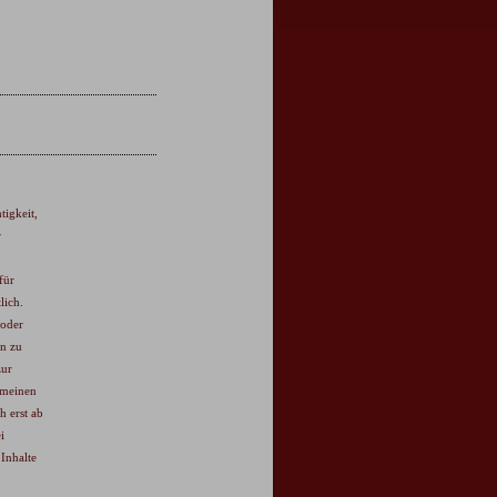
tigkeit,
r
für
lich.
 oder
n zu
zur
emeinen
h erst ab
i
Inhalte