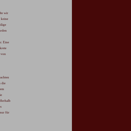
te wir
 keine
ilige
urden
r. Eine
krete
n von
eachten
h die
 dem
ie
ußerhalb
es
nur für