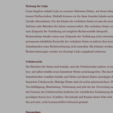
Haftung für Links
Unser Angebot enthält Links zu externen Webseiten Dritter, auf deren Inhal
keinen Einfluss haben. Deshalb können wir für diese fremden Inhalte auch
Gewähr übernehmen. Für die Inhalte der verlinkten Seiten ist stets der jewe
Anbieter oder Betreiber der Seiten verantwortlich. Die verlinkten Seiten w
zum Zeitpunkt der Verlinkung auf mögliche Rechtsverstöße überprüft.
Rechtswidrige Inhalte waren zum Zeitpunkt der Verlinkung nicht erkennba
permanente inhaltliche Kontrolle der verlinkten Seiten ist jedoch ohne kon
Anhaltspunkte einer Rechtsverletzung nicht zumutbar. Bei bekannt werde
Rechtsverletzungen werden wir derartige Links umgehend entfernen.
Urheberrecht
Die Betreiber der Seiten sind bemüht, stets die Urheberrechte anderer zu b
bzw. auf selbst erstellte sowie lizenzfreie Werke zurückzugreifen. Die durc
Seitenbetreiber erstellten Inhalte und Werke auf diesen Seiten unterliegen
deutschen Urheberrecht. Beiträge Dritter sind als solche gekennzeichnet. D
Vervielfältigung, Bearbeitung, Verbreitung und jede Art der Verwertung a
der Grenzen des Urheberrechtes bedürfen der schriftlichen Zustimmung d
jeweiligen Autors bzw. Erstellers. Downloads und Kopien dieser Seite sind 
den privaten, nicht kommerziellen Gebrauch gestattet.
Datenschutz